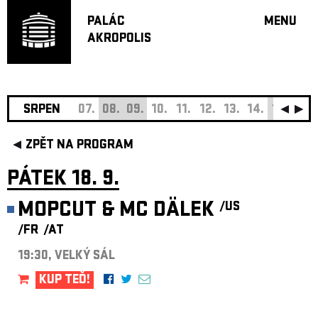
PALÁC
MENU
AKROPOLIS
PROGRA
VELKÝ S
MALÁ S
JAZZ BA
SRPEN
07.
08.
09.
10.
11.
12.
13.
14.
15.
16.
DOPORU
ZPĚT NA PROGRAM
HUDBA
DIVADLO
PÁTEK 18. 9.
OFF PR
MOPCUT & MC DÄLEK
/US
DÁRKOVÉ 
/FR
/AT
O AKROPOL
PROJEKTY
19:30, VELKÝ SÁL
UNDERGRO
KUP TEĎ!
KONTAKTY