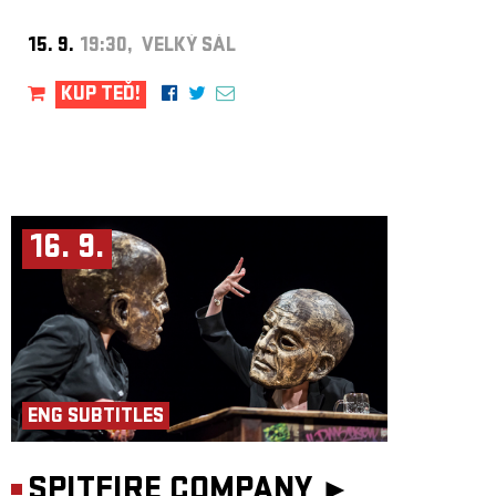
15. 9.
19:30, VELKÝ SÁL
KUP TEĎ!
16. 9.
ENG SUBTITLES
SPITFIRE COMPANY ►