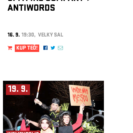
ANTIWORDS
16. 9.
19:30, VELKÝ SÁL
KUP TEĎ!
19. 9.