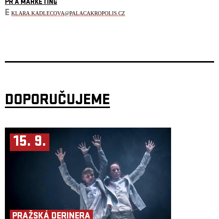
PR A MARKETING
E
KLARA.KADLECOVA@PALACAKROPOLIS.CZ
DOPORUČUJEME
15. 9.
PRAŽSKÁ DERINERA