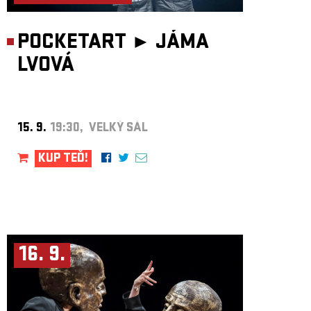
POCKETART ►
JÁMA
LVOVÁ
15. 9.
19:30, VELKÝ SÁL
KUP TEĎ!
16. 9.