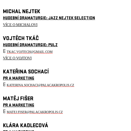
MICHAL NEJTEK
HUDEBNÍ DRAMATURGIE: JAZZ NEJTEK SELECTION
VÍCE O MICHALOVI
VOJTĚCH TKÁČ
HUDEBNÍ DRAMATURGIE: PULZ
E
TKAC.VOJTECH@GMAIL.COM
VÍCE O VOJTOVI
KATEŘINA SOCHACÍ
PR A MARKETING
E
KATERINA.SOCHACI@PALACAKROPOLIS.CZ
MATĚJ FIŠER
PR A MARKETING
E
MATEJ.FISER@PALACAKROPOLIS.CZ
KLÁRA KADLECOVÁ