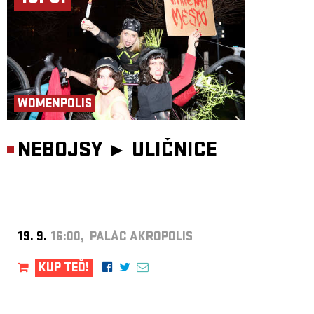
WOMENPOLIS
NEBOJSY ►
ULIČNICE
19. 9.
16:00, PALÁC AKROPOLIS
KUP TEĎ!