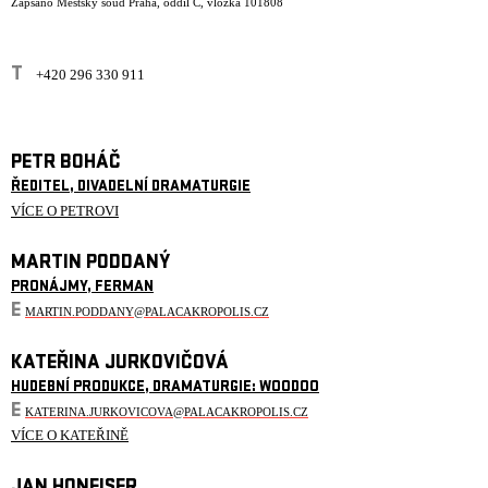
Zapsáno Městský soud Praha, oddíl C, vložka 101808
T
+420 296 330 911
PETR BOHÁČ
ŘEDITEL, DIVADELNÍ DRAMATURGIE
VÍCE O PETROVI
MARTIN PODDANÝ
PRONÁJMY, FERMAN
E
MARTIN.PODDANY@PALACAKROPOLIS.CZ
KATEŘINA JURKOVIČOVÁ
HUDEBNÍ PRODUKCE, DRAMATURGIE: WOODOO
E
KATERINA.JURKOVICOVA@PALACAKROPOLIS.CZ
VÍCE O KATEŘINĚ