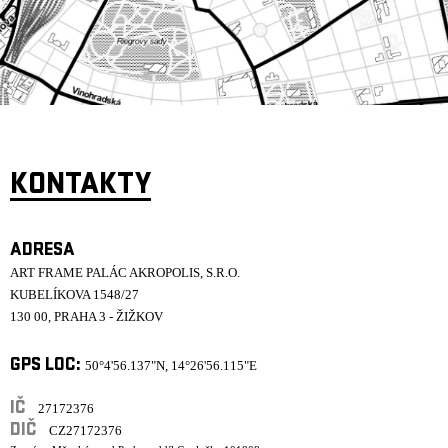
ARCHIV
NEWSLETT
KONTAKTY
ADRESA
ART FRAME PALÁC AKROPOLIS, S.R.O.
KUBELÍKOVA 1548/27
130 00, PRAHA 3 - ŽIŽKOV
GPS LOC:
50°4'56.137"N, 14°26'56.115"E
IČ
27172376
DIČ
CZ27172376