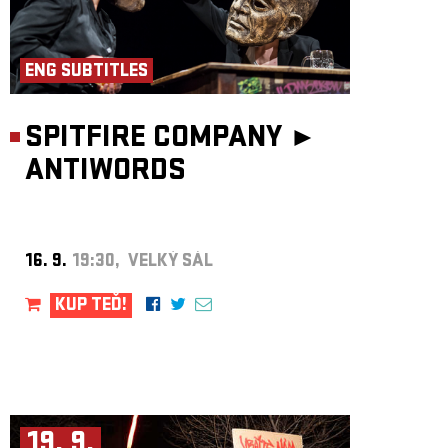
ENG SUBTITLES
SPITFIRE COMPANY ►
ANTIWORDS
16. 9.
19:30, VELKÝ SÁL
KUP TEĎ!
19. 9.