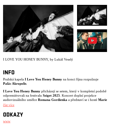
ARCHIV
NEWSLETT
I LOVE YOU HONEY BUNNY
,
by Lukáš Veselý
INFO
Pražská kapela
I Love You Honey Bunny
na konci října rozpulzuje
Palác Akropolis
.
I Love You Honey Bunny
přicházejí se setem, který v kompletní podobě
odpremiérovali na festivalu
Sziget 2025
. Koncert doplní projekce
audiovizuálního umělce
Romana Gordienka
a představí se i hosté
Marie
April
a
Miroslav Patočka
z kapely
teepee
.
číst více
Těšit se můžete na téměř kompletní repertoár třetího alba
Don’t Look
ODKAZY
When I'm Changing
. Energické kytary, agresivní syntezátory a výrazné
melodie plynule navazují na zvuk a atmosféru předchozí desky
We Just
www
Had a Wonderful Time
(2023). Singly Kintsugi, Under the Weather a
Playground Friends naznačují široké sonické rozkročení desky, která
vznikala znovu ve spolupráci s producenty Stevenem Anselem (UK) a