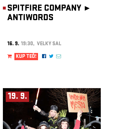
SPITFIRE COMPANY ►
ANTIWORDS
16. 9.
19:30, VELKÝ SÁL
KUP TEĎ!
19. 9.