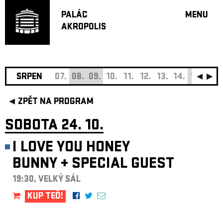
PALÁC
MENU
AKROPOLIS
PROGRA
VELKÝ S
MALÁ S
JAZZ BA
SRPEN
07.
08.
09.
10.
11.
12.
13.
14.
15.
16.
DOPORU
ZPĚT NA PROGRAM
HUDBA
DIVADLO
SOBOTA 24. 10.
OFF PR
I LOVE YOU HONEY
DÁRKOVÉ 
BUNNY
+
SPECIAL GUEST
O AKROPOL
PROJEKTY
19:30, VELKÝ SÁL
UNDERGRO
KUP TEĎ!
KONTAKTY