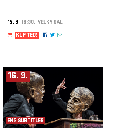
15. 9.
19:30, VELKÝ SÁL
KUP TEĎ!
16. 9.
ENG SUBTITLES