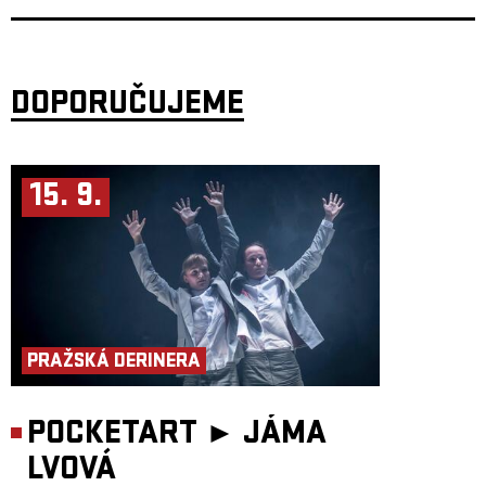
Koenem van de Wardtem (NL) v Brighton Electric Studios a STMPD
Studios. Dílčí části pak vznikly v pražském studiu Space Tape.
Anglické texty kapelu logicky nasměrovaly na zahraniční pódia.
I Love
You Honey Bunny
mají za sebou více než 500 koncertů po celé Evropě,
turné v Kanadě a účasti na prestižních festivalech jako Sziget
(Maďarsko), Envol et Macadam (Kanada) či domácích akcích Rock for
DOPORUČUJEME
People a Colours of Ostrava.
Další jména lineupu oznámíme už brzy.
Za dramaturgií série PULZ v Paláci Akropolis stojí šéfredaktor Refresheru
Vojtěch Tkáč. Večer se uskuteční ve spolupráci s Akropolis Underground.
15. 9.
PRAŽSKÁ DERINERA
POCKETART ►
JÁMA
LVOVÁ