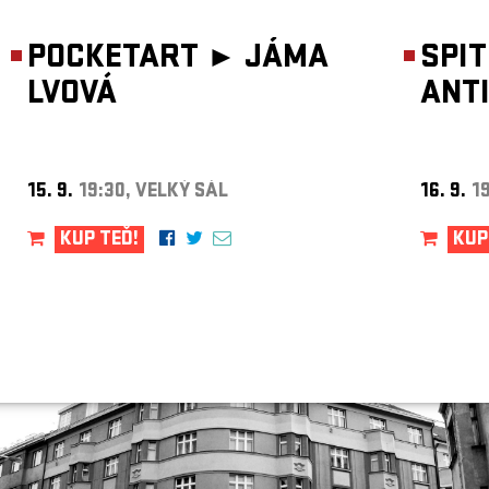
ARCHIV
POCKETART ►
JÁMA
NEWSLETT
SPI
LVOVÁ
ANT
15. 9.
19:30, VELKÝ SÁL
16. 9.
1
KUP TEĎ!
KUP