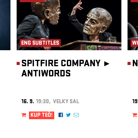
ažili
zství.
že
á
,
bízí
ENG SUBTITLES
W
SPITFIRE COMPANY ►
N
ANTIWORDS
16. 9.
19:30, VELKÝ SÁL
19
KUP TEĎ!