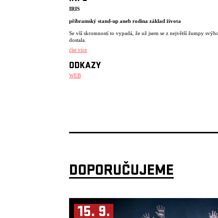
IRIS
příbramský stand-up aneb rodina základ života
Se vší skromností to vypadá, že už jsem se z největší žumpy svýh
dostala.
číst více
V deseti letech jsme neznala slova jako mikrovlnka a kávovar. Na
sedmdesáti pěti metrech čtverečních nás bydlelo někdy až třináct.
ODKAZY
Vztahy? Jaký máte na mysli?
WEB
Mám na sebe nárok být zdravá. Snažím se uvěřit tomu, že za něco
a že má smysl každej den vstát. Potřebuji váš souhlas. Člověk se c
zabít a má doma tak akorát ibuprofen. Dostanu se někdy z toho b
Klobouk dolů před vaší výdrží…Já bych se sebou nevydržela. Po
tak trochu moc. Stačilo! Mám vás ráda jako flašku. Tady je srand
na hřbitově. Já ty emoce na jevišti umím, mám nastřádáno. Chcete
radši slyšet nějaký vtip? Dnes už jsem mým největším nepřítelem j
sama.
„Série Invisible o neviditelných ženách vznikla v roce 2021 z oso
touhy zviditelnit autobiografické příběhy žen, výjimečných uměl
které z různých důvodů zmizely z centra pozornosti a nebo se do 
nikdy nedostaly. Ať již díky politickým událostem, věku,
nedobrovolnému konci kariéry či dědičné zátěži tvořily a tvoří ty
DOPORUČUJEME
umělkyně tak trochu navzdory. První díl patří Haně Frejkové, její
byl popraven ve Slánského procesech a Frejková, dnes
osmasedmdesátiletá odehrává a odzpívává svůj vlastní příběh. Dru
je o primabaleríně Barboře Vašků Kaufmannové a jejím né zcela
dobrovolném konci kariéry a prázdnotě po ní. A třetí díl je věnov
herečce Iris Kristekové, která navzdory transgeneračním traumat
15. 9.
extrémní sociální situaci dokázala jít za svým snem a předávat sílu