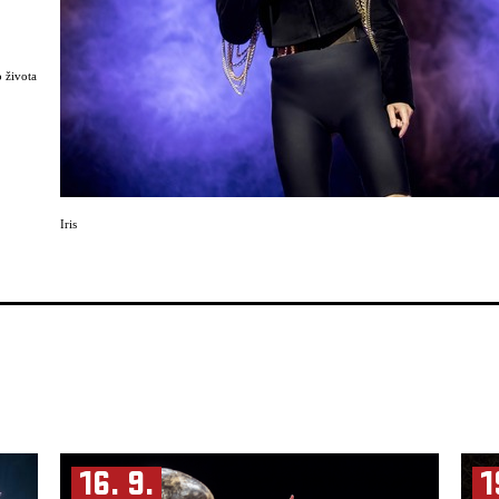
o života
 stojím
hce
ahna?
Iris
moc je
y jako
en já
bní
kyň,
něj
to
ž otec
hý díl
án
ům a
16. 9.
1
 dál.