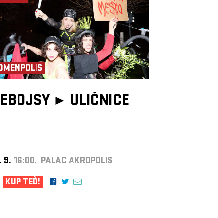
OMENPOLIS
EBOJSY ►
ULIČNICE
. 9.
16:00, PALÁC AKROPOLIS
KUP TEĎ!