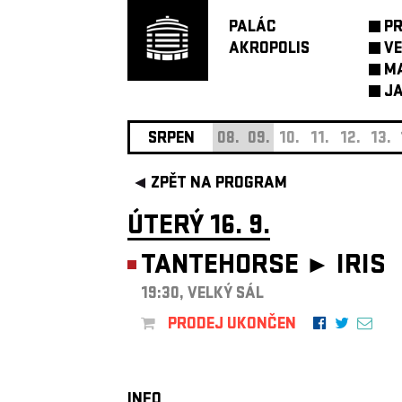
PALÁC
P
AKROPOLIS
VE
M
JA
SRPEN
08.
09.
10.
11.
12.
13.
ZPĚT NA PROGRAM
ÚTERÝ 16. 9.
TANTEHORSE ►
IRIS
19:30, VELKÝ SÁL
PRODEJ UKONČEN
INFO