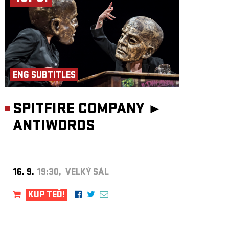
ENG SUBTITLES
SPITFIRE COMPANY ►
ANTIWORDS
16. 9.
19:30, VELKÝ SÁL
KUP TEĎ!