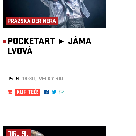
PRAŽSKÁ DERINERA
POCKETART ►
JÁMA
LVOVÁ
15. 9.
19:30, VELKÝ SÁL
KUP TEĎ!
16. 9.