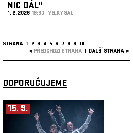
NIC DÁL"
1. 2. 2026
19:30, VELKÝ SÁL
STRANA
1
2
3
4
5
6
7
8
9
10
PŘEDCHOZÍ STRANA
DALŠÍ STRANA
DOPORUČUJEME
15. 9.