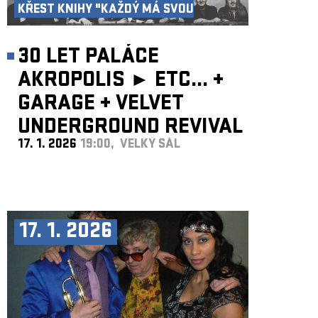
KŘEST KNIHY "KAŽDÝ MÁ SVOU
AKROPOLI"
30 LET PALÁCE
AKROPOLIS ►
ETC...
+
GARAGE
+
VELVET
UNDERGROUND REVIVAL
17. 1. 2026
19:00, VELKÝ SÁL
BAND
17. 1. 2026