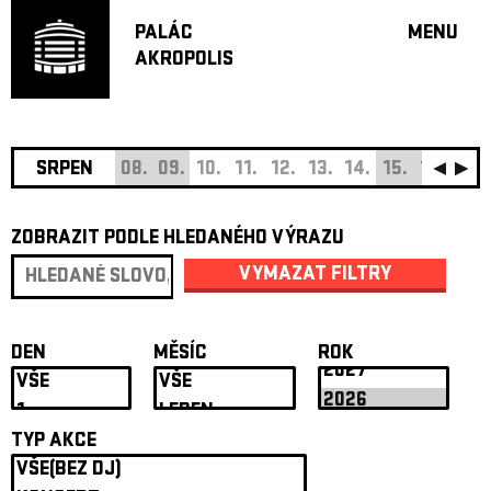
PALÁC
MENU
AKROPOLIS
PROGRA
VELKÝ S
MALÁ S
JAZZ BA
SRPEN
08.
09.
10.
11.
12.
13.
14.
15.
16.
17.
DOPORU
ZOBRAZIT PODLE HLEDANÉHO VÝRAZU
HUDBA
DIVADLO
VYMAZAT FILTRY
OFF PR
DÁRKOVÉ 
DEN
MĚSÍC
ROK
O AKROPOL
PROJEKTY
UNDERGRO
TYP AKCE
KONTAKTY