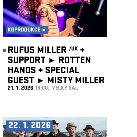
KOPRODUKCE ►
RUFUS MILLER
+
/UK
SUPPORT ► ROTTEN
HANDS
+
SPECIAL
GUEST ►
MISTY MILLER
21. 1. 2026
19:00, VELKÝ SÁL
/UK
22. 1. 2026