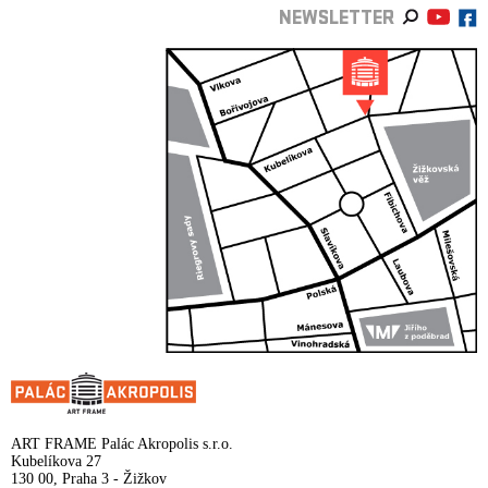
NEWSLETTER
ART FRAME Palác Akropolis s.r.o.
Kubelíkova 27
130 00, Praha 3 - Žižkov