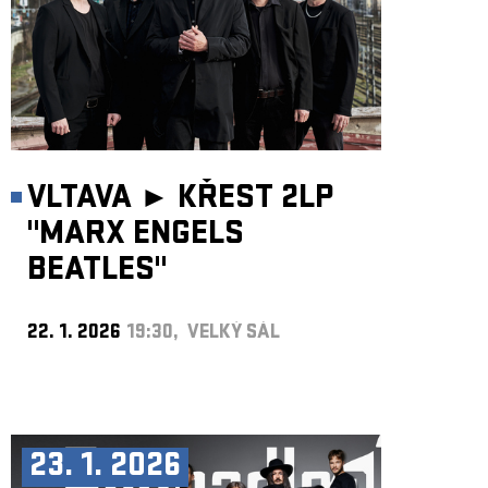
VLTAVA ►
KŘEST 2LP
"MARX ENGELS
BEATLES"
22. 1. 2026
19:30, VELKÝ SÁL
23. 1. 2026