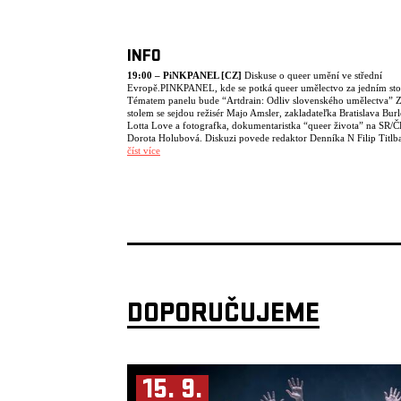
INFO
19:00 – PiNKPANEL [CZ]
Diskuse o queer umění ve střední
Evropě.PINKPANEL, kde se potká queer umělectvo za jedním sto
Tématem panelu bude “Artdrain: Odliv slovenského umělectva” 
stolem se sejdou režisér Majo Amsler, zakladateľka Bratislava Bur
Lotta Love a fotografka, dokumentaristka “queer života” na SR/
Dorota Holubová. Diskuzi povede redaktor Denníka N Filip Titlb
číst více
20:30 – THREESOME [ENG]
Choreografické vyvolávání duchů polských baletních legend a qu
rituál paměti, touhy a odporu v podání Wojciecha Grudzińského.
„Queer Rites“ je heslo páteho ročníku PiNKBUS festivalu, kter
uskuteční v Paláci Akropolis 20.-23. září 2025.
Kvír svěcení odstartuje celovečerní PiNKBUS show, kde se můžete 
na všechny oblíbené členy*ky tzv. “ESSENTIALS” – umělectvo, 
stálo u zrodu tohoto dnes již legendárního komponovaného večer
Martin Talaga, Helena Araújo, Just Karen, La Cuntessa, Chlorophy
Needle, Lotta Love a TONIC a několik exkluzivních překvapení!
DOPORUČUJEME
úvodném posvěcení se můžete těšit na “mši” afterparty s DJs z kol
“Temple of”.
Druhý den festivalu se naše slavnosti budou nést ve znamení hud
Začíname koncertem slovenské indie senzace ERØ, který bude do
o taneční výstupy slovenské choreografky, tanečnice a dlouholeté
15. 9.
spolupracovnice platformy Dominiky Malenovské. Vedení večera
převezme členka PiNKBUS platformy, režisérka, performerka a