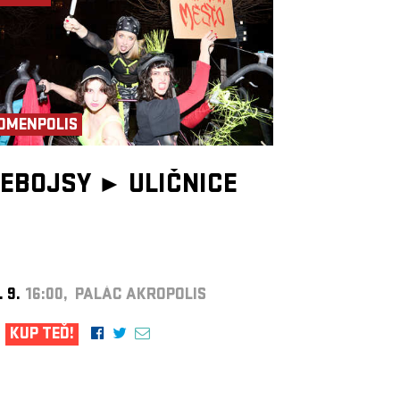
OMENPOLIS
EBOJSY ►
ULIČNICE
. 9.
16:00, PALÁC AKROPOLIS
KUP TEĎ!