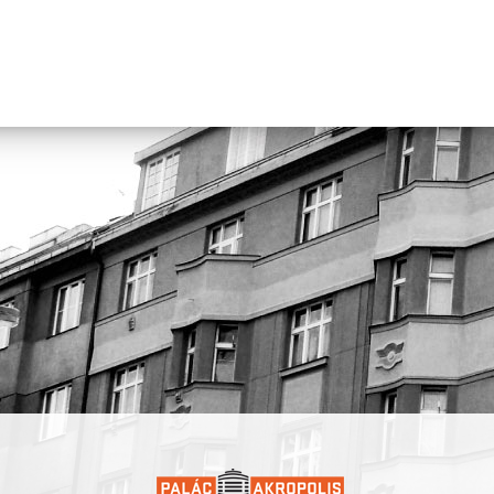
Za podpory Ministerstva kultury ČR, Státního fondu kultury, Magi
hl. m. Praha a ve spolupráci s Palácem Akropolis a Akropolis
Underground.