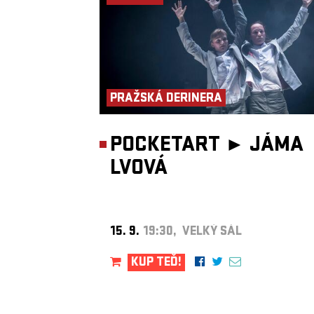
především skvělá hudebnice LEDET. Na její barokní film o Marie
Antoinette naváže rovnoměrná performance a party v rytmu hous
disco!
Závěrečný den bude patřit moderované diskuzi PINKPANEL, kde
potká queer umělectvo za jedním stolem. Tématem panelu bude
“Artdrain: Odliv slovenského umělectva” Za stolem se sejdou reži
Majo Amsler, zakladateľka Bratislava Burlesque a bohyňa PiNKB
Lotta Love a fotografka a dokumentaristka “queer života” na SR
Dorota Holubová. Diskuzi povede redaktor Deníku N, autor publ
PRAŽSKÁ DERINERA
Byli jsme tu vždycky a No.1 PiNKBUS Daddy Filip Titlbach.
Hned po diskuzi proběhne představení THREESOME Wojciecha
Grudzińského – choreografické vyvolávání duchů polských balet
POCKETART ►
JÁMA
legend a queer rituál paměti, touhy a odporu.
Součástí letošního programu bude workshop THREESOME work
LVOVÁ
vedením Wojciecha Grudzińského, který skrze rytmy oberku a
improvizaci otevírá pohybovou paměť queer těl a dějin.
„Naše existence je existence v celoživotním stavu revolty, nejedná s
o téma lidských práv, ale zejména téma inkluzivity. Abychom měli 
předvést se na runway nebo abychom na chvíli unikli do světa fant
kde jsme přijímáni, vytvořili jsme si drag a ballroom, místo mší jsm
15. 9.
19:30, VELKÝ SÁL
vytvořili parties v rytmu house music, naše samotná existence je a
revolty. Není to jen rebrand tradičních hodnot, je to vytvoření naší
kultury, našich vlastních rituálů. Pokaždé když tančíme pod DJství
KUP TEĎ!
prosíme naše ikony o rozhřešní, pokaždé když se objevujeme na st
nahx, slavíme krásu kvír těl, každx, kdo žije svou pravdu otevřeně,
akt hrdinství.“
Tomáš „Grófka“ Procházka- dramaturg*yně platformy