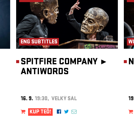
-
e a
 se
sér
USu
/ČR
ikace
ENG SUBTITLES
W
ních
SPITFIRE COMPANY ►
N
out pod
ANTIWORDS
e jen
možnost
azie,
e si
16. 9.
19:30, VELKÝ SÁL
19
ktem
 vlastní
m,
KUP TEĎ!
agei
 jedná