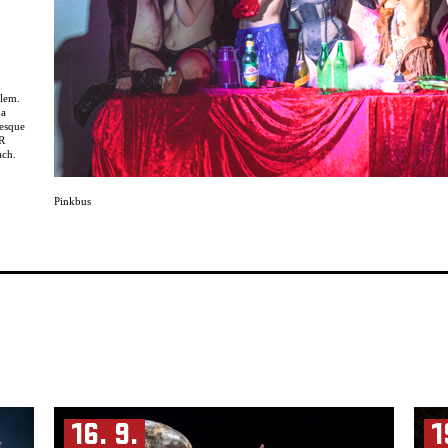
lem.
Za
lesque
ČR
ach.
Pinkbus
eer
ý se
těšit
které
a –
ll von
 Po
ektivu
by!
plněn
16. 9.
1
 pak