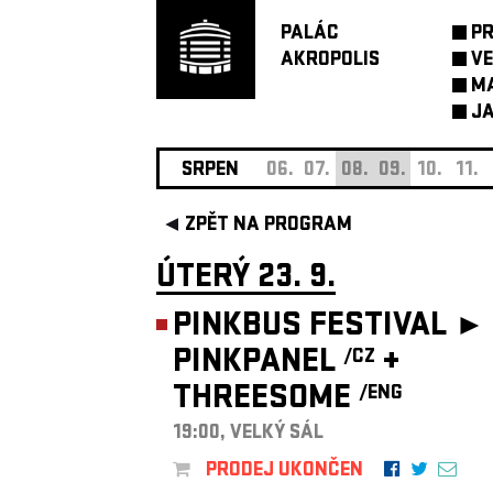
PALÁC
P
AKROPOLIS
VE
M
JA
SRPEN
06.
07.
08.
09.
10.
11.
ZPĚT NA PROGRAM
ÚTERÝ 23. 9.
PINKBUS FESTIVAL ►
PINKPANEL
+
/CZ
THREESOME
/ENG
19:00, VELKÝ SÁL
PRODEJ UKONČEN