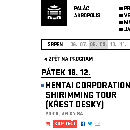
PALÁC
P
AKROPOLIS
VE
M
JA
SRPEN
06.
07.
08.
09.
10.
11.
ZPĚT NA PROGRAM
PÁTEK 18. 12.
HENTAI CORPORATION
SHIRIMMING TOUR
(KŘEST DESKY)
20:00, VELKÝ SÁL
KUP TEĎ!