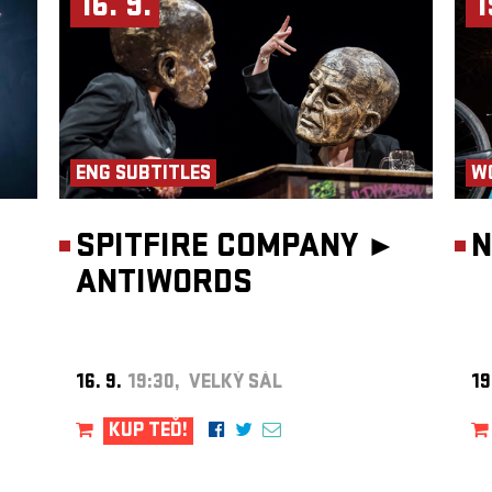
16. 9.
1
ENG SUBTITLES
W
SPITFIRE COMPANY ►
N
ANTIWORDS
16. 9.
19:30, VELKÝ SÁL
19
KUP TEĎ!