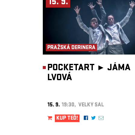
15. 9.
Start: 20:00
PRAŽSKÁ DERINERA
POCKETART ►
JÁMA
LVOVÁ
15. 9.
19:30, VELKÝ SÁL
KUP TEĎ!