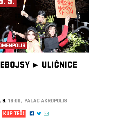
9. 9.
OMENPOLIS
EBOJSY ►
ULIČNICE
. 9.
16:00, PALÁC AKROPOLIS
KUP TEĎ!