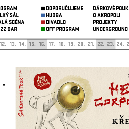
ROGRAM
DOPORUČUJEME
DÁRKOVÉ POUK
LKÝ SÁL
HUDBA
O AKROPOLI
ALÁ SCÉNA
DIVADLO
PROJEKTY
ZZ BAR
OFF PROGRAM
UNDERGROUND
12.
13.
14.
15.
16.
17.
18.
19.
20.
21.
22.
23.
24.
2
 -