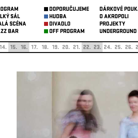
ROGRAM
DOPORUČUJEME
DÁRKOVÉ POUK
LKÝ SÁL
HUDBA
O AKROPOLI
ALÁ SCÉNA
DIVADLO
PROJEKTY
ZZ BAR
OFF PROGRAM
UNDERGROUND
14.
15.
16.
17.
18.
19.
20.
21.
22.
23.
24.
25.
26.
2