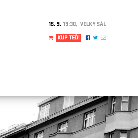
15. 9.
19:30, VELKÝ SÁL
KUP TEĎ!