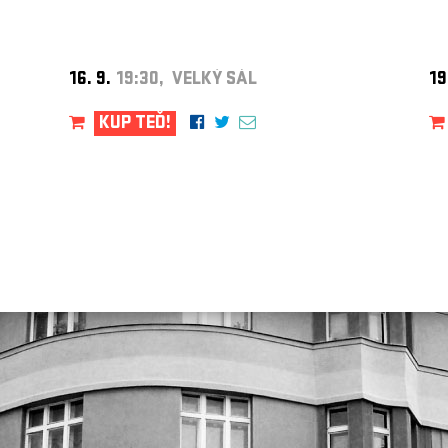
16. 9.
19:30, VELKÝ SÁL
19
KUP TEĎ!