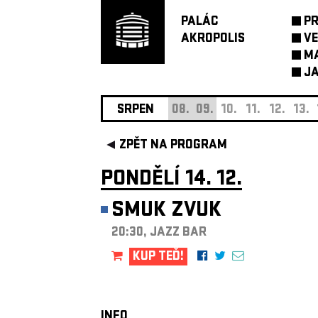
PALÁC
P
AKROPOLIS
VE
M
JA
SRPEN
08.
09.
10.
11.
12.
13.
ZPĚT NA PROGRAM
PONDĚLÍ 14. 12.
SMUK ZVUK
20:30, JAZZ BAR
KUP TEĎ!
INFO