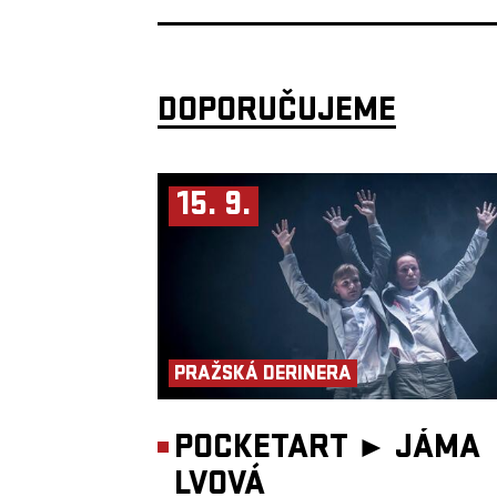
DOPORUČUJEME
15. 9.
PRAŽSKÁ DERINERA
POCKETART ►
JÁMA
LVOVÁ