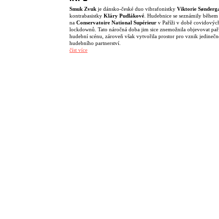
Smuk Zvuk
je dánsko-české duo vibrafonistky
Viktorie Sønderg
kontrabasistky
Kláry Pudlákové
. Hudebnice se seznámily během 
na
Conservatoire National Supérieur
v Paříži v době covidovýc
lockdownů. Tato náročná doba jim sice znemožnila objevovat pař
hudební scénu, zároveň však vytvořila prostor pro vznik jedineč
hudebního partnerství.
číst více
Klára a Viktorie trávily společný čas hraním jazzových standardů,
sdílením vlastních skladeb a improvizací. Právě v tomto období v
základ jejich společného zvuku. Kombinace vibrafonu a kontraba
představuje neobvyklé obsazení, které nabízí široké možnosti
experimentování, ale zároveň klade vysoké nároky na kompozici
i vzájemnou komunikaci mezi hráčkami.
Přátelství a hudební spojení, které se zrodilo v Paříži, pokračovalo
návratu do jejich domovských zemí. Obě umělkyně pravidelně
spolupracují v dalších projektech a patří k výrazným osobnostem
současné české a dánské jazzové scény. Viktorie působí mimo jiné
v projektech
Baryl
a
Viktoria's Music of Secrets
, Klára pak vede
skupiny
Uthando
,
Pudlax
,
Maomah
a
Toša
.
V roce 2024 byly obě hudebnice přijaty na magisterský program
Erasmus na akademii v Oslu. Právě dlouhé a temné norské zimní 
umožnily navázat na intenzivní společnou práci a daly impuls ke
a nahrání debutového alba
Call Me a Princess
.