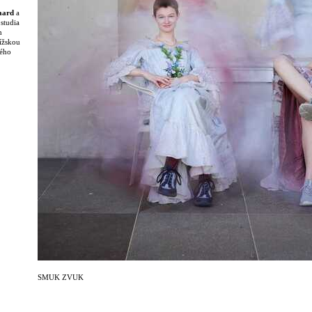
aard
a
studia
h
ížskou
ného
znikl
su
 i po
dny jim
 vzniku
SMUK ZVUK