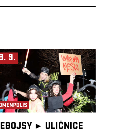
9. 9.
OMENPOLIS
EBOJSY ►
ULIČNICE