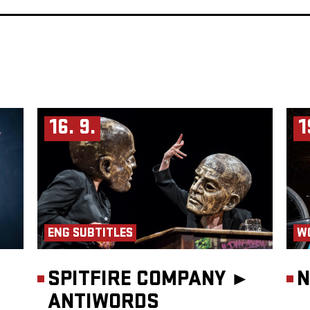
16. 9.
1
ENG SUBTITLES
W
SPITFIRE COMPANY ►
N
ANTIWORDS