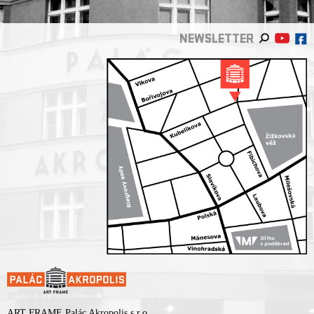
NEWSLETTER
ART FRAME Palác Akropolis s.r.o.