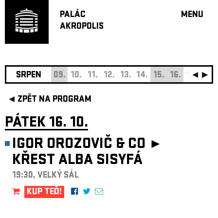
PALÁC
MENU
AKROPOLIS
PROGRA
VELKÝ S
MALÁ S
JAZZ BA
SRPEN
09.
10.
11.
12.
13.
14.
15.
16.
17.
18.
DOPORU
ZPĚT NA PROGRAM
HUDBA
DIVADLO
PÁTEK 16. 10.
OFF PR
IGOR OROZOVIČ & CO ►
DÁRKOVÉ 
KŘEST ALBA SISYFÁ
O AKROPOL
PROJEKTY
19:30, VELKÝ SÁL
UNDERGRO
KUP TEĎ!
KONTAKTY