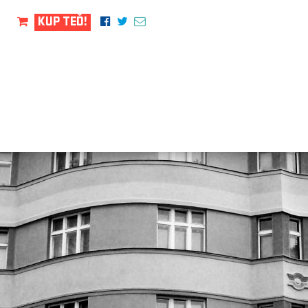
KUP TEĎ!