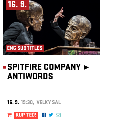
16. 9.
ENG SUBTITLES
SPITFIRE COMPANY ►
ANTIWORDS
16. 9.
19:30, VELKÝ SÁL
KUP TEĎ!