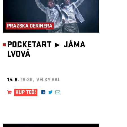
PRAŽSKÁ DERINERA
POCKETART ►
JÁMA
LVOVÁ
15. 9.
19:30, VELKÝ SÁL
KUP TEĎ!